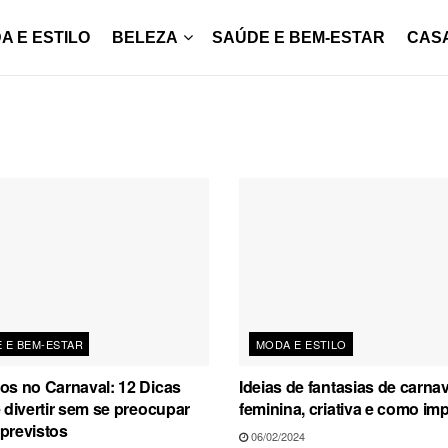
A E ESTILO
BELEZA
SAÚDE E BEM-ESTAR
CAS
 E BEM-ESTAR
MODA E ESTILO
os no Carnaval: 12 Dicas
Ideias de fantasias de carnav
 divertir sem se preocupar
feminina, criativa e como im
previstos
06/02/2024