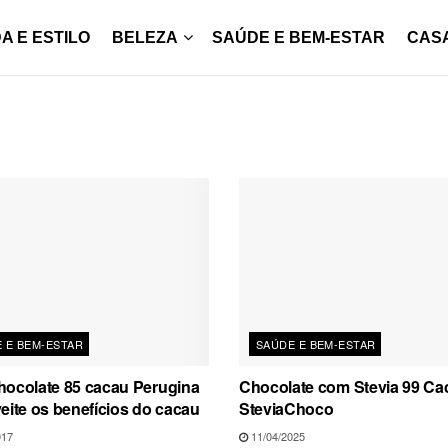
A E ESTILO
BELEZA
SAÚDE E BEM-ESTAR
CAS
 E BEM-ESTAR
SAÚDE E BEM-ESTAR
hocolate 85 cacau Perugina
Chocolate com Stevia 99 Ca
eite os benefícios do cacau
SteviaChoco
017
11/04/2025