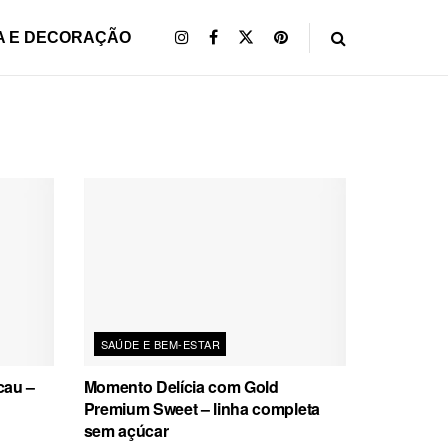
A E DECORAÇÃO
SAÚDE E BEM-ESTAR
cau –
Momento Delícia com Gold
Premium Sweet – linha completa
sem açúcar