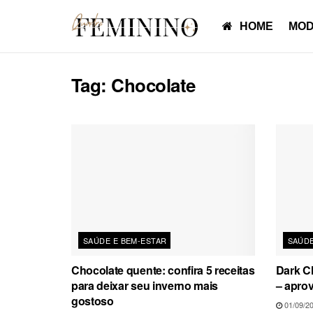
HOME
MOD
Tag:
Chocolate
SAÚDE E BEM-ESTAR
SAÚDE
Chocolate quente: confira 5 receitas
Dark C
para deixar seu inverno mais
– aprov
gostoso
01/09/2