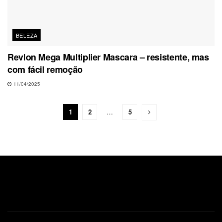
BELEZA
Revlon Mega Multiplier Mascara – resistente, mas
com fácil remoção
11/04/2025
1
2
…
5