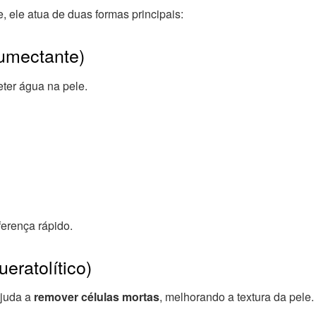
, ele atua de duas formas principais:
 umectante)
eter água na pele.
ferença rápido.
eratolítico)
ajuda a
remover células mortas
, melhorando a textura da pele.