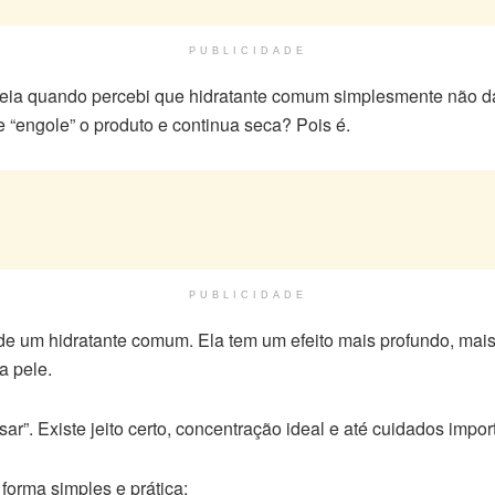
PUBLICIDADE
eia quando percebi que hidratante comum simplesmente não d
“engole” o produto e continua seca? Pois é.
PUBLICIDADE
de um hidratante comum. Ela tem um efeito mais profundo, ma
a pele.
. Existe jeito certo, concentração ideal e até cuidados importan
 forma simples e prática: