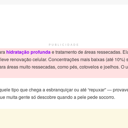
PUBLICIDADE
ara
hidratação profunda
e tratamento de áreas ressecadas. Ela
e renovação celular. Concentrações mais baixas (até 10%) sã
ra áreas muito ressecadas, como pés, cotovelos e joelhos. O us
ele tipo que chega a esbranquiçar ou até “repuxar” — provavel
que muita gente só descobre quando a pele pede socorro.