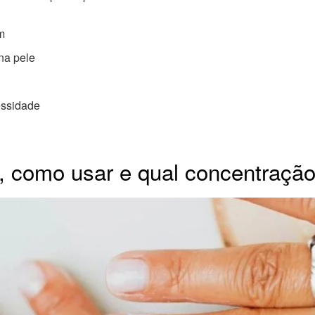
em
 na pele
essidade
s, como usar e qual concentração