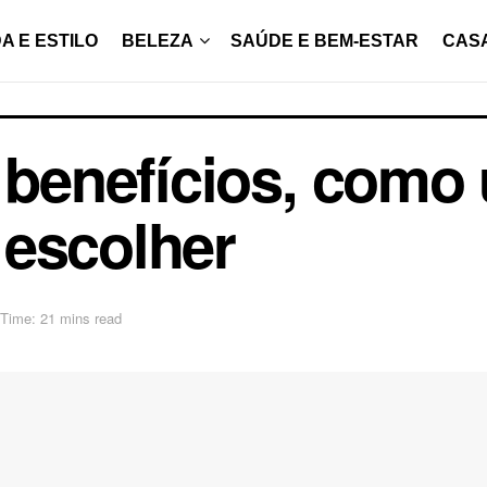
A E ESTILO
BELEZA
SAÚDE E BEM-ESTAR
CAS
 benefícios, como 
 escolher
Time: 21 mins read