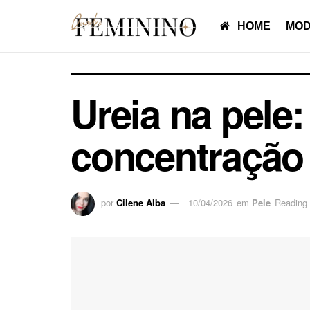
HOME
MOD
Ureia na pele:
concentração
por
Cilene Alba
10/04/2026
em
Pele
Reading 