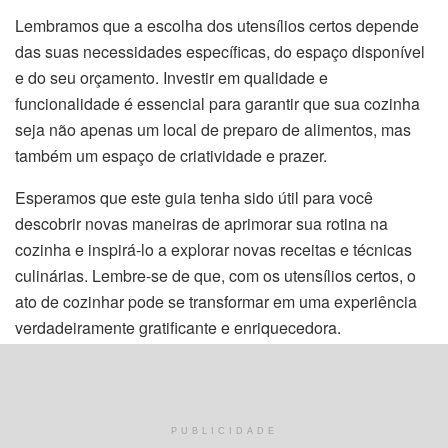
Lembramos que a escolha dos utensílios certos depende
das suas necessidades específicas, do espaço disponível
e do seu orçamento. Investir em qualidade e
funcionalidade é essencial para garantir que sua cozinha
seja não apenas um local de preparo de alimentos, mas
também um espaço de criatividade e prazer.
Esperamos que este guia tenha sido útil para você
descobrir novas maneiras de aprimorar sua rotina na
cozinha e inspirá-lo a explorar novas receitas e técnicas
culinárias. Lembre-se de que, com os utensílios certos, o
ato de cozinhar pode se transformar em uma experiência
verdadeiramente gratificante e enriquecedora.
Continue conosco para mais dicas, guias e
informações sobre culinária e utensílios de cozinha.
Compartilhe suas experiências e descobertas na
PUBLICIDADE
cozinha conosco!