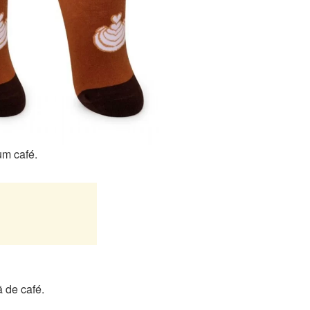
um café.
 de café.