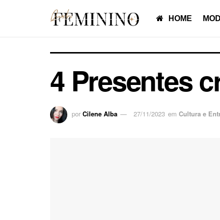
HOME
MOD
4 Presentes cr
por
Cilene Alba
27/11/2023
em
Cultura e Ent