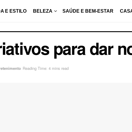
A E ESTILO
BELEZA
SAÚDE E BEM-ESTAR
CAS
iativos para dar n
retenimento
Reading Time: 4 mins read