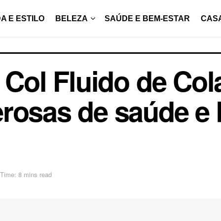
A E ESTILO
BELEZA
SAÚDE E BEM-ESTAR
CAS
l Col Fluido de Co
rosas de saúde e 
Time: 8 mins read