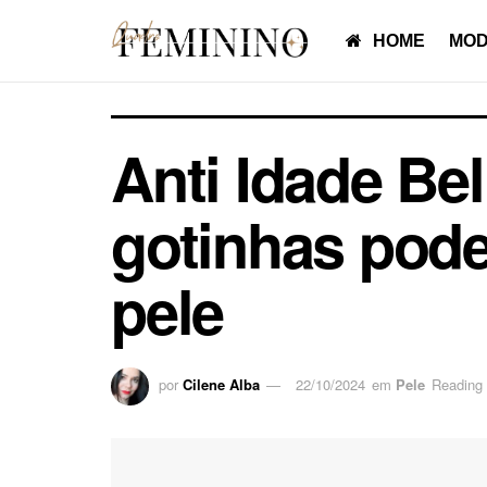
HOME
MOD
Anti Idade Be
gotinhas pode
pele
por
Cilene Alba
22/10/2024
em
Pele
Reading 