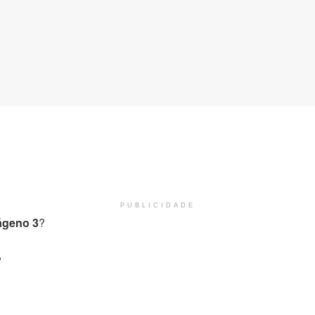
PUBLICIDADE
lágeno 3
?
?