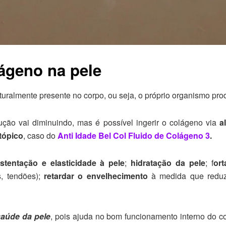
lágeno na pele
uralmente presente no corpo, ou seja, o próprio organismo pro
ão vai diminuindo, mas é possível ingerir o colágeno via
a
tópico
, caso do
Anti Idade Bel Col Fluido de Colágeno 3
.
stentação e elasticidade à pele
;
hidratação da pele
; f
ort
s, tendões);
retardar o envelhecimento
à medida que reduz 
saúde da pele
, pois ajuda no bom funcionamento interno do c