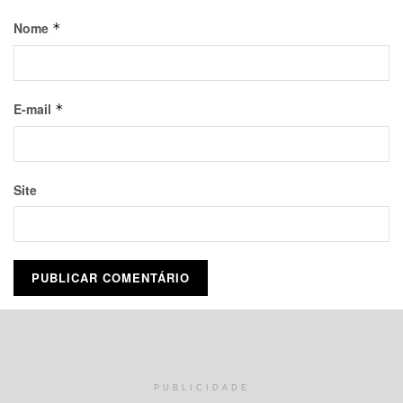
Nome
*
E-mail
*
Site
Este site utiliza o Akismet para reduzir spam.
Saiba como seus
dados em comentários são processados
.
PUBLICIDADE