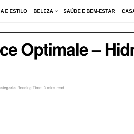
A E ESTILO
BELEZA
SAÚDE E BEM-ESTAR
CAS
e Optimale – Hidr
ategoria
Reading Time: 3 mins read