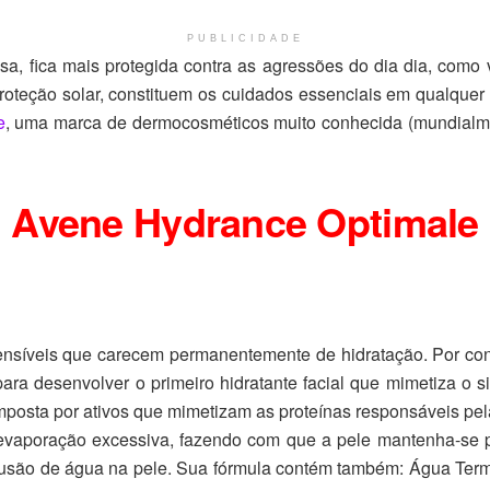
PUBLICIDADE
sa, fica mais protegida contra as agressões do dia dia, como 
proteção solar, constituem os cuidados essenciais em qualque
e
, uma marca de dermocosméticos muito conhecida (mundialmen
Avene Hydrance Optimale
s sensíveis que carecem permanentemente de hidratação. Por c
ara desenvolver o primeiro hidratante facial que mimetiza o s
osta por ativos que mimetizam as proteínas responsáveis pela 
evaporação excessiva, fazendo com que a pele mantenha-se p
fusão de água na pele. Sua fórmula contém também: Água Terma