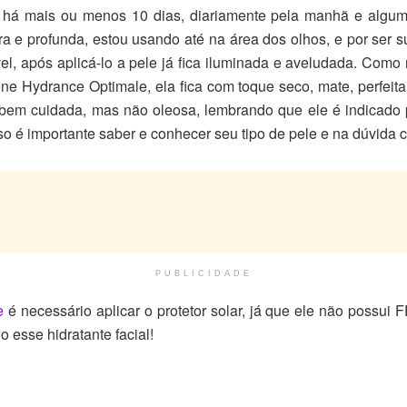
, há mais ou menos 10 dias, diariamente pela manhã e algum
a e profunda, estou usando até na área dos olhos, e por ser 
vel, após aplicá-lo a pele já fica iluminada e aveludada. Com
e Hydrance Optimale, ela fica com toque seco, mate, perfeita
e bem cuidada, mas não oleosa, lembrando que ele é indicado 
so é importante saber e conhecer seu tipo de pele e na dúvida 
PUBLICIDADE
e
é necessário aplicar o protetor solar, já que ele não possu
o esse hidratante facial!