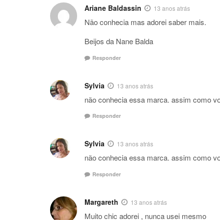
Ariane Baldassin
13 anos atrás
Não conhecia mas adorei saber mais.
Beijos da Nane Balda
Responder
Sylvia
13 anos atrás
não conhecia essa marca. assim como voc
Responder
Sylvia
13 anos atrás
não conhecia essa marca. assim como voc
Responder
Margareth
13 anos atrás
Muito chic adorei , nunca usei mesmo