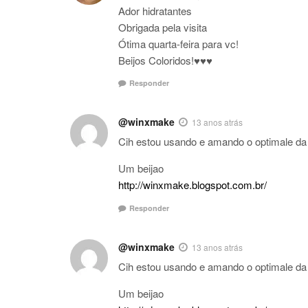
Ador hidratantes
Obrigada pela visita
Ótima quarta-feira para vc!
Beijos Coloridos!♥♥♥
Responder
@winxmake
13 anos atrás
Cih estou usando e amando o optimale da
Um beijao
http://winxmake.blogspot.com.br/
Responder
@winxmake
13 anos atrás
Cih estou usando e amando o optimale da
Um beijao