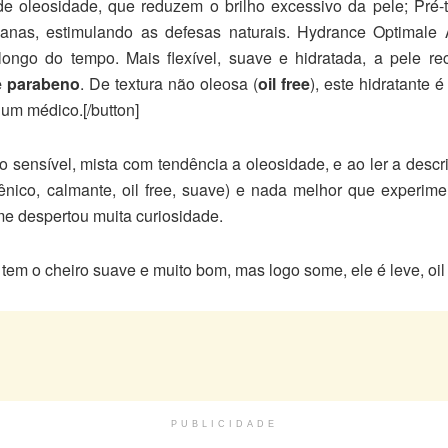
 oleosidade, que reduzem o brilho excessivo da pele; Pré-to
dianas, estimulando as defesas naturais. Hydrance Optimale
ongo do tempo. Mais flexível, suave e hidratada, a pele r
e parabeno
. De textura não oleosa (
oil free
), este hidratante 
um médico.[/button]
o sensível, mista com tendência a oleosidade, e ao ler a desc
ênico, calmante, oil free, suave) e nada melhor que experime
 me despertou muita curiosidade.
m o cheiro suave e muito bom, mas logo some, ele é leve, oil f
PUBLICIDADE