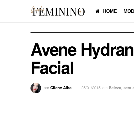
HOME
MOD
Avene Hydranc
Facial
por
Cilene Alba
25/01/2015
em
Beleza
,
sem c