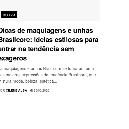
BELEZA
Dicas de maquiagens e unhas
Brasilcore: ideias estilosas para
entrar na tendência sem
exageros
s maquiagens e unhas Brasilcore se tornaram uma
as maiores expressões da tendência Brasilcore, que
istura moda, beleza, estética...
POR
25/05/2026
CILENE ALBA