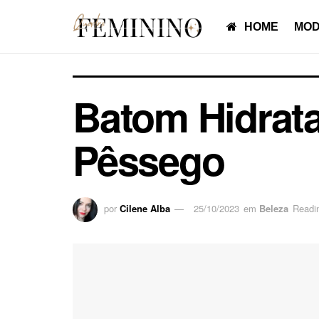
HOME
MOD
Batom Hidrata
Pêssego
por
Cilene Alba
25/10/2023
em
Beleza
Readi