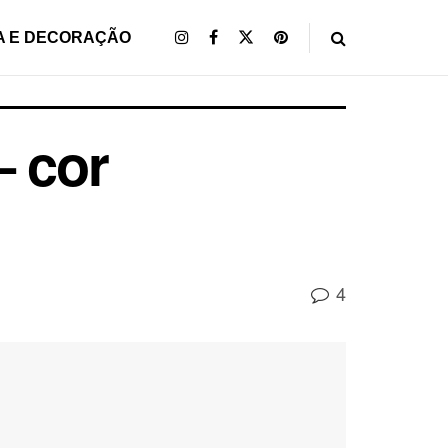
A E DECORAÇÃO
– cor
4