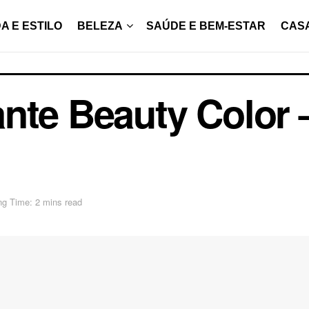
A E ESTILO
BELEZA
SAÚDE E BEM-ESTAR
CAS
nte Beauty Color 
ng Time: 2 mins read