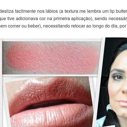
esliza facilmente nos lábios (a textura me lembra um lip butte
 que tive adicionava cor na primeira aplicação), sendo necessá
sem comer ou beber), necessitando retocar ao longo do dia, por