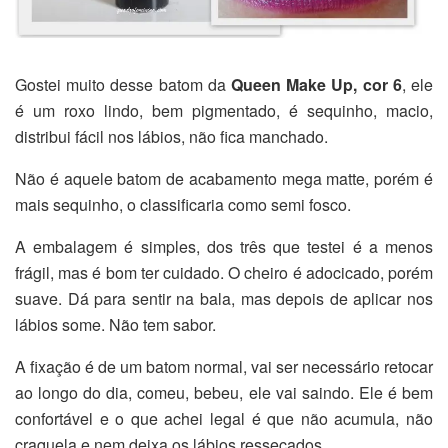
Gostei muito desse batom da
Queen Make Up, cor 6
, ele
é um roxo lindo, bem pigmentado, é sequinho, macio,
distribui fácil nos lábios, não fica manchado.
Não é aquele batom de acabamento mega matte, porém é
mais sequinho, o classificaria como semi fosco.
A embalagem é simples, dos três que testei é a menos
frágil, mas é bom ter cuidado. O cheiro é adocicado, porém
suave. Dá para sentir na bala, mas depois de aplicar nos
lábios some. Não tem sabor.
A fixação é de um batom normal, vai ser necessário retocar
ao longo do dia, comeu, bebeu, ele vai saindo. Ele é bem
confortável e o que achei legal é que não acumula, não
craquela e nem deixa os lábios ressecados.