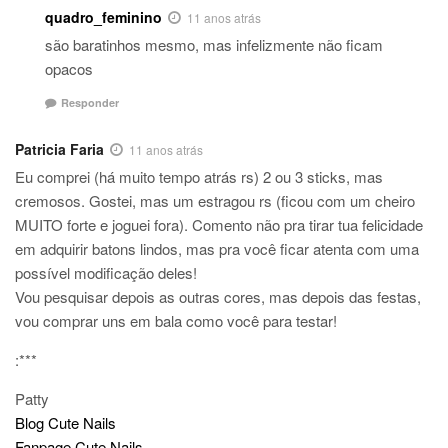
quadro_feminino
11 anos atrás
são baratinhos mesmo, mas infelizmente não ficam
opacos
Responder
Patricia Faria
11 anos atrás
Eu comprei (há muito tempo atrás rs) 2 ou 3 sticks, mas
cremosos. Gostei, mas um estragou rs (ficou com um cheiro
MUITO forte e joguei fora). Comento não pra tirar tua felicidade
em adquirir batons lindos, mas pra você ficar atenta com uma
possível modificação deles!
Vou pesquisar depois as outras cores, mas depois das festas,
vou comprar uns em bala como você para testar!
:***
Patty
Blog Cute Nails
Fanpage Cute Nails