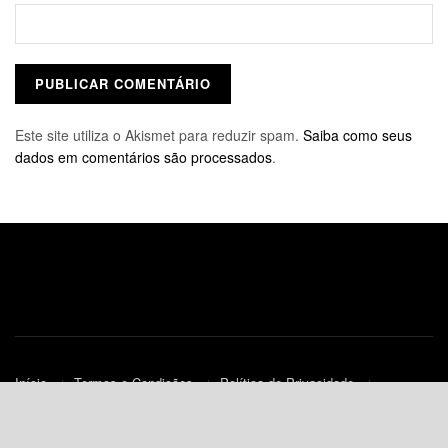
Este site utiliza o Akismet para reduzir spam.
Saiba como seus
dados em comentários são processados
.
Início
Termos e Condições
Política de Privacidade
Contato
Política de Cookies (UE)
© 2010-2023
JNews
- Todos os Direitos Reservados.