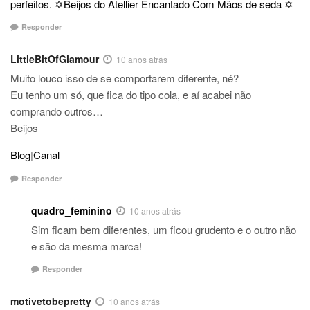
perfeitos. ✡Beijos do Atellier Encantado Com Mãos de seda ✡
Responder
LittleBitOfGlamour
10 anos atrás
Muito louco isso de se comportarem diferente, né?
Eu tenho um só, que fica do tipo cola, e aí acabei não
comprando outros…
Beijos
Blog
|
Canal
Responder
quadro_feminino
10 anos atrás
Sim ficam bem diferentes, um ficou grudento e o outro não
e são da mesma marca!
Responder
motivetobepretty
10 anos atrás