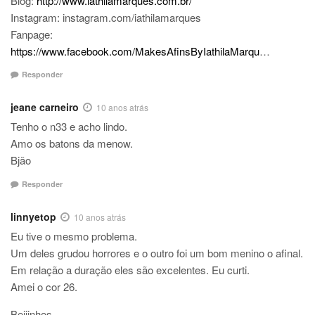
Blog:
http://www.iathilamarques.com.br/
Instagram: instagram.com/iathilamarques
Fanpage:
https://www.facebook.com/MakesAfinsByIathilaMarqu
…
Responder
jeane carneiro
10 anos atrás
Tenho o n33 e acho lindo.
Amo os batons da menow.
Bjão
Responder
linnyetop
10 anos atrás
Eu tive o mesmo problema.
Um deles grudou horrores e o outro foi um bom menino o afinal.
Em relação a duração eles são excelentes. Eu curti.
Amei o cor 26.
Beijinhos,