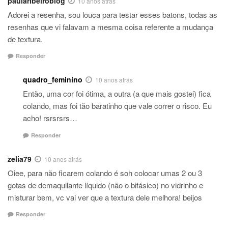
paularibeiroblog
10 anos atrás
Adorei a resenha, sou louca para testar esses batons, todas as
resenhas que vi falavam a mesma coisa referente a mudança
de textura.
Responder
quadro_feminino
10 anos atrás
Então, uma cor foi ótima, a outra (a que mais gostei) fica
colando, mas foi tão baratinho que vale correr o risco. Eu
acho! rsrsrsrs…
Responder
zelia79
10 anos atrás
Oiee, para não ficarem colando é soh colocar umas 2 ou 3
gotas de demaquilante líquido (não o bifásico) no vidrinho e
misturar bem, vc vai ver que a textura dele melhora! beijos
Responder