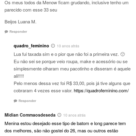
Os meus todos da Menow ficam grudando, inclusive tenho um
parecido com esse 33 seu
Beijos Luana M.
Responder
quadro_feminino
10 anos atrás
Lua fui taxada sim e o pior que não foi a primeira vez. 🙁
Eu não sei se porque veio roupa, make e acessório ou se
simplesmente olharam meu pacotinho e disseram é aquele
ali!!!!!
Pelo menos dessa vez foi R$ 33,00, pois já tive alguns que
cobraram 4 vezes esse valor.
https://quadrofeminino.com/
Responder
Midian Commaosdeseda
10 anos atrás
Menina estou desejado esse tipo de batom e long parece tem
dos melhores, são não gostei do 26, mas ou outros estão