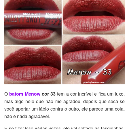
O
batom Menow
cor 33
tem a cor incrível e fica um luxo,
mas algo nele que não me agradou, depois que seca se
você apertar um lábio contra o outro, ele parece uma cola,
não é nada agradável.
E se fizer isso várias vezes, ele vai soltado as lasquinhas,