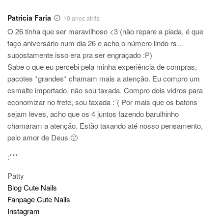
Patricia Faria
10 anos atrás
O 26 tinha que ser maravilhoso <3 (não repare a piada, é que
faço aniversário num dia 26 e acho o número lindo rs…
supostamente isso era pra ser engraçado :P)
Sabe o que eu percebi pela minha experiência de compras,
pacotes *grandes* chamam mais a atenção. Eu compro um
esmalte importado, não sou taxada. Compro dois vidros para
economizar no frete, sou taxada :´( Por mais que os batons
sejam leves, acho que os 4 juntos fazendo barulhinho
chamaram a atenção. Estão taxando até nosso pensamento,
pelo amor de Deus 🙁
:***
Patty
Blog Cute Nails
Fanpage Cute Nails
Instagram