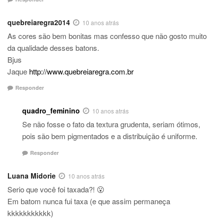
quebreiaregra2014
10 anos atrás
As cores são bem bonitas mas confesso que não gosto muito
da qualidade desses batons.
Bjus
Jaque
http://www.quebreiaregra.com.br
Responder
quadro_feminino
10 anos atrás
Se não fosse o fato da textura grudenta, seriam ótimos,
pois são bem pigmentados e a distribuição é uniforme.
Responder
Luana Midorie
10 anos atrás
Serio que você foi taxada?! 😮
Em batom nunca fui taxa (e que assim permaneça
kkkkkkkkkkk)