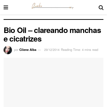
Bio Oil – clareando manchas
e cicatrizes
por
Cilene Alba
29/12/2014
Reading Time: 4 mins read