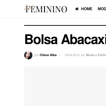
HOME
MOD
Bolsa Abacaxi
por
Cilene Alba
18/04/2014
em
Moda e Estil