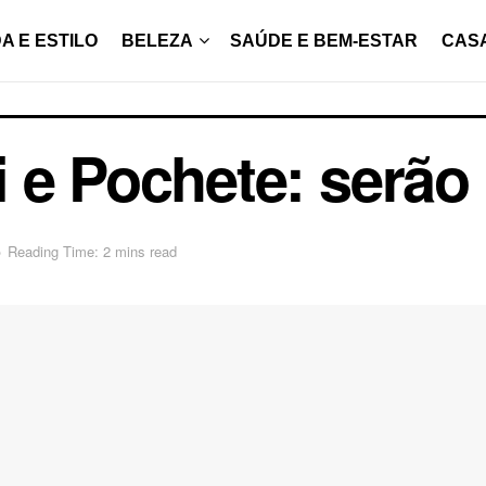
A E ESTILO
BELEZA
SAÚDE E BEM-ESTAR
CAS
 e Pochete: serão 
o
Reading Time: 2 mins read