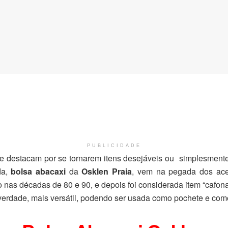
PUBLICIDADE
e destacam por se tornarem itens desejáveis ou simplesmente
da,
bolsa abacaxi
da
Osklen Praia
, vem na pegada dos ace
so nas décadas de 80 e 90, e depois foi considerada item “cafo
 verdade, mais versátil, podendo ser usada como pochete e como