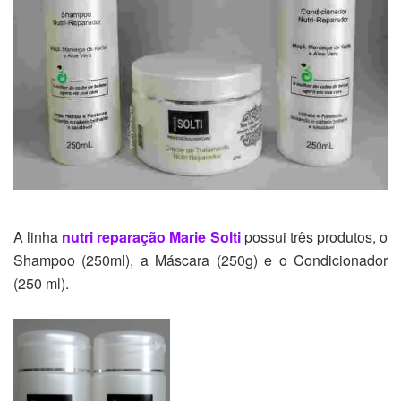
A linha
nutri reparação Marie Solti
possui três produtos, o
Shampoo (250ml), a Máscara (250g) e o Condicionador
(250 ml).