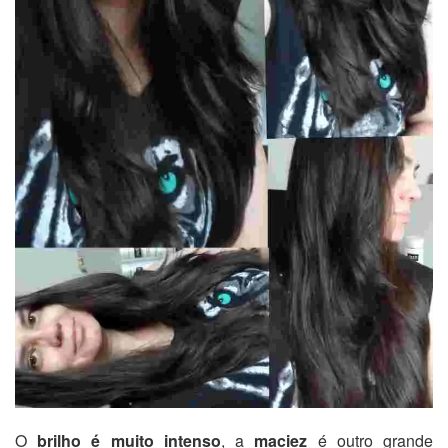
O
brilho é muito intenso
, a
maciez
é outro grande