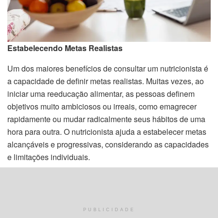
Estabelecendo Metas Realistas
Um dos maiores benefícios de consultar um nutricionista é
a capacidade de definir metas realistas. Muitas vezes, ao
iniciar uma reeducação alimentar, as pessoas definem
objetivos muito ambiciosos ou irreais, como emagrecer
rapidamente ou mudar radicalmente seus hábitos de uma
hora para outra. O nutricionista ajuda a estabelecer metas
alcançáveis e progressivas, considerando as capacidades
e limitações individuais.
Por exemplo, se o seu objetivo é a perda de peso, o
nutricionista pode ajudar a estabelecer uma meta de
redução de peso que seja segura e saudável, ao invés de
PUBLICIDADE
promessas insustentáveis que podem levar ao famoso