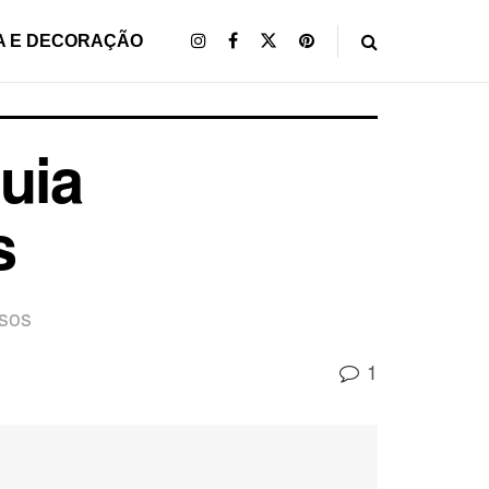
A E DECORAÇÃO
uia
s
ssos
1