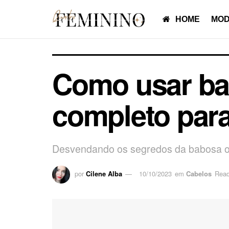
HOME
MOD
Como usar ba
completo para
Desvendando os segredos da babosa ou
por
Cilene Alba
10/10/2023
em
Cabelos
Read