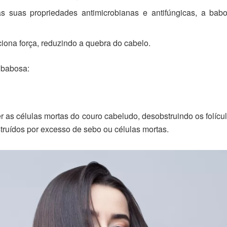
 suas propriedades antimicrobianas e antifúngicas, a ba
ona força, reduzindo a quebra do cabelo.
 babosa:
s células mortas do couro cabeludo, desobstruindo os folícul
struídos por excesso de sebo ou células mortas.