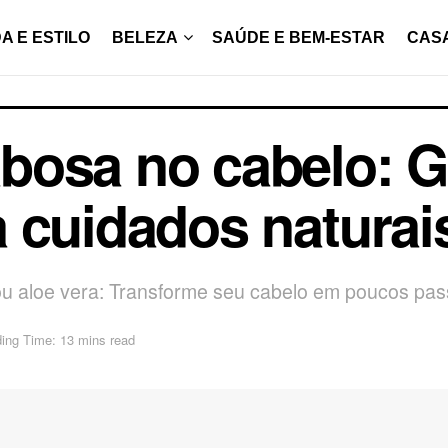
A E ESTILO
BELEZA
SAÚDE E BEM-ESTAR
CAS
bosa no cabelo: G
 cuidados naturai
 aloe vera: Transforme seu cabelo em poucos pa
ing Time: 13 mins read