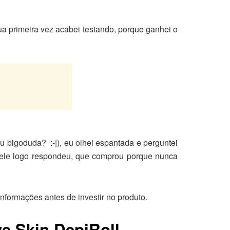
a primeira vez acabei testando, porque ganhei o
u bigoduda? :-|), eu olhei espantada e perguntei
 ele logo respondeu, que comprou porque nunca
informações antes de investir no produto.
ve Skin DepiRoll