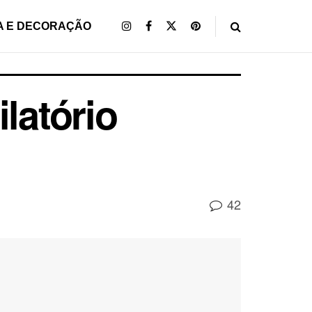
A E DECORAÇÃO
latório
42