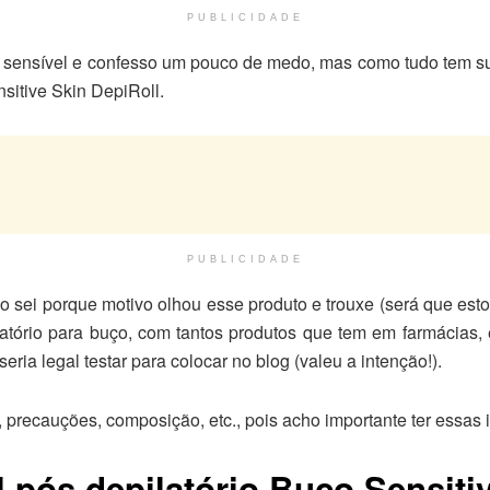
PUBLICIDADE
 sensível e confesso um pouco de medo, mas como tudo tem su
sitive Skin DepiRoll.
PUBLICIDADE
sei porque motivo olhou esse produto e trouxe (será que esto
atório para buço, com tantos produtos que tem em farmácias,
ria legal testar para colocar no blog (valeu a intenção!).
 precauções, composição, etc., pois acho importante ter essas 
l pós depilatório Buço Sensiti