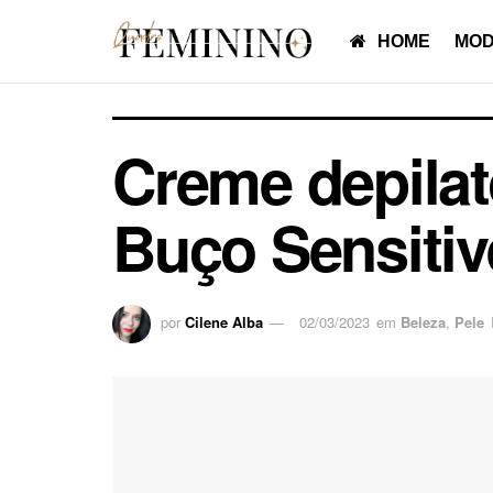
HOME
MOD
Creme depilató
Buço Sensitiv
por
Cilene Alba
02/03/2023
em
Beleza
,
Pele