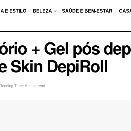
A E ESTILO
BELEZA
SAÚDE E BEM-ESTAR
CAS
rio + Gel pós depi
e Skin DepiRoll
Reading Time: 5 mins read