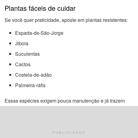
Plantas fáceis de cuidar
Se você quer praticidade, aposte em plantas resistentes:
Espada-de-São-Jorge
Jiboia
Suculentas
Cactos
Costela-de-adão
Palmeira-ráfis
Essas espécies exigem pouca manutenção e já trazem
muito impacto visual.
Como criar sensação de refúgio verde
PUBLICIDADE
Para que o quintal realmente pareça um refúgio, a ideia é