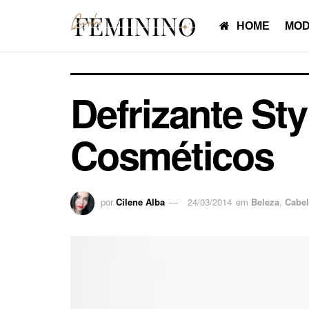
HOME
MOD
Defrizante St
Cosméticos
por
Cilene Alba
24/03/2014
em
Beleza
,
Cabe