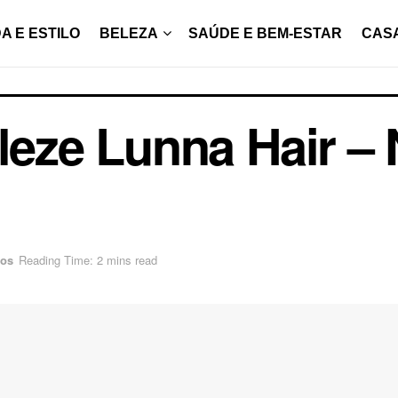
A E ESTILO
BELEZA
SAÚDE E BEM-ESTAR
CAS
yleze Lunna Hair –
los
Reading Time: 2 mins read