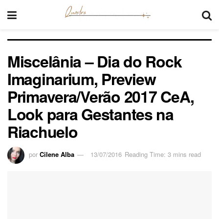
Miscelânia – Dia do Rock
Imaginarium, Preview
Primavera/Verão 2017 CeA,
Look para Gestantes na
Riachuelo
por
Cilene Alba
13/07/2016
Reading Time: 3 mins read