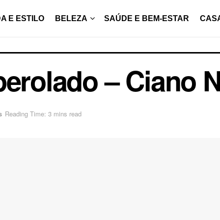
A E ESTILO
BELEZA
SAÚDE E BEM-ESTAR
CAS
perolado – Ciano 
s
Reading Time: 3 mins read