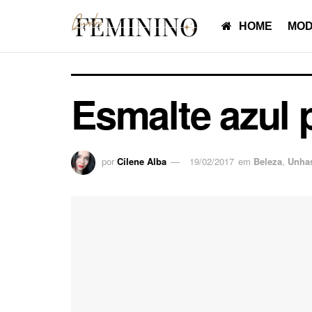
HOME
MOD
Esmalte azul 
por
Cilene Alba
19/02/2017
em
Beleza
,
Unha