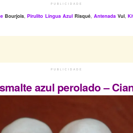
PUBLICIDADE
ue
Bourjois
,
Pirulito Língua Azul
Risqué
,
Antenada
Vul
,
Ki
PUBLICIDADE
smalte azul perolado – Cia