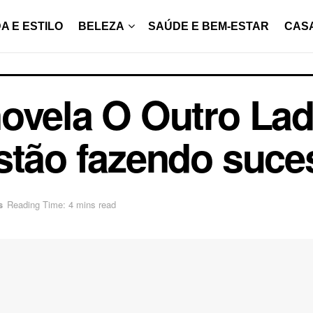
A E ESTILO
BELEZA
SAÚDE E BEM-ESTAR
CAS
ovela O Outro La
stão fazendo suce
s
Reading Time: 4 mins read