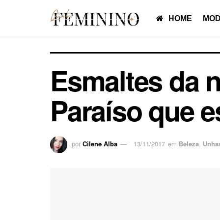
HOME
MOD
Esmaltes da n
Paraíso que e
por
Cilene Alba
13/11/2017
em
Beleza
,
Unha