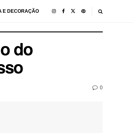
A E DECORAÇÃO
do do
sso
0