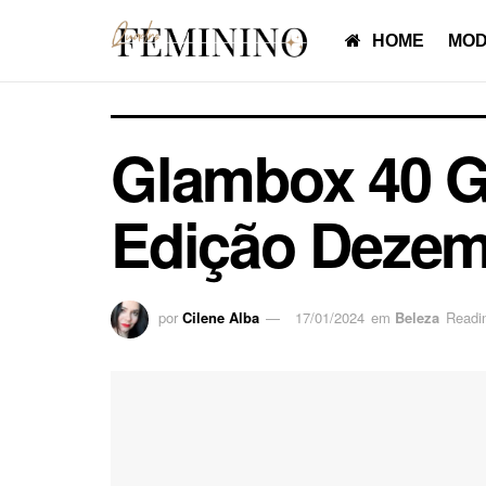
HOME
MOD
Glambox 40 G
Edição Dezem
por
Cilene Alba
17/01/2024
em
Beleza
Readi