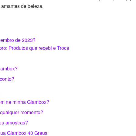
s amantes de beleza.
zembro de 2023?
o: Produtos que recebi e Troca
Glambox?
sconto?
:
vêm na minha Glambox?
a qualquer momento?
ou amostras?
 sua Glambox 40 Graus