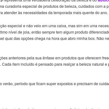
ma curadoria especial de produtos de beleza, cuidados com a p
ara atender às necessidades da temporada mais quente do ano.
ição especial e não veio em uma caixa, mas sim em uma necess
último nível de joia, então sempre tem algum produto diferenci
sei qual das opções chega na hora que abro minha box. Não nego
es anteriores pela sua ênfase em produtos que oferecem fresco
. Cada item incluído é pensado para realçar a beleza natural 
o verão, período que ficam super expostos e precisam de cuid