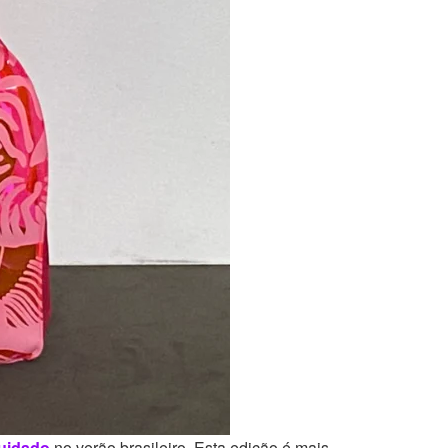
uidado
no verão brasileiro. Esta edição é mais