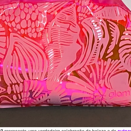
23
representa uma verdadeira celebração da beleza e do
autoc