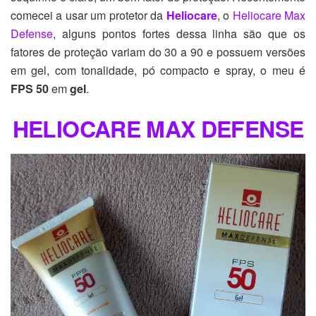
comecei a usar um protetor da
Heliocare
, o
Heliocare Max
Defense
, alguns pontos fortes dessa linha são que os
fatores de proteção variam do 30 a 90 e possuem versões
em gel, com tonalidade, pó compacto e spray, o meu é
FPS 50
em
gel
.
HELIOCARE MAX DEFENSE