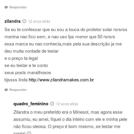
Responder
zilandra
12 anos atrás
Se eu te confessar que eu sou a louca do protetor solar rsrsrss
menina nao fico sem, e nao uso fps menor que 50 rsrsrs
essa marca eu nao conhecia,mais pela sua descrição ja me
deu muita vontade de testar
e o preço ta legal
se eu testar e te conto
seus posts marailhosos
bjssss linda
http://www.zilandramakes.com.br
Responder
quadro_feminino
12 anos atrás
Zilandra o meu preferido era o Minesol, mas agora esse
assumiu, eu amei, fiquei o dia inteiro com ele e minha pele
não ficou oleosa. O preço é bom mesmo, se testar me
conta! 🙂