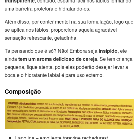
transparente
, contudo, espalha fácil nos lábios formando
uma barreira protetora e hidratando-os.
Além disso, por conter mentol na sua formulação, logo que
se aplica nos lábios, proporciona aquela agradável
sensação refrescante, geladinha.
Tá pensando que é só? Não! Embora seja
insípido
, ele
ainda
tem um aroma delicioso de cereja
. Se tem criança
pequena, fique atenta, pois elas poderão desejar levar a
boca e o hidratante labial é para uso externo.
Composição
Lanolina – emoliente (previne rachaduras)