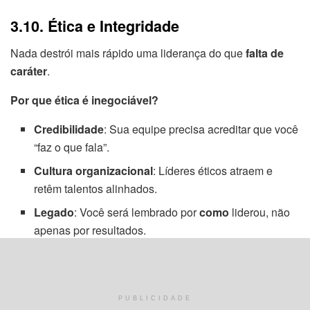
3.10. Ética e Integridade
Nada destrói mais rápido uma liderança do que
falta de
caráter
.
Por que ética é inegociável?
Credibilidade
: Sua equipe precisa acreditar que você
“faz o que fala”.
Cultura organizacional
: Líderes éticos atraem e
retêm talentos alinhados.
Legado
: Você será lembrado por
como
liderou, não
apenas por resultados.
Sinais de um líder íntegro
:
Assume erros publicamente.
PUBLICIDADE