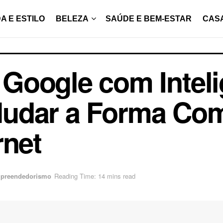
A E ESTILO
BELEZA
SAÚDE E BEM-ESTAR
CAS
Google com Inteli
i Mudar a Forma C
rnet
mpreendedorismo
Reading Time: 14 mins read