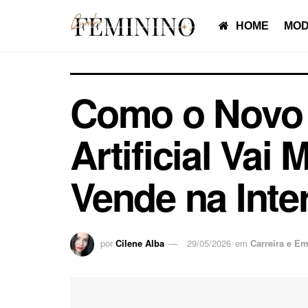
HOME
MOD
Como o Novo 
Artificial Va
Vende na Inte
por
Cilene Alba
29/05/2026
em
Carreira e E