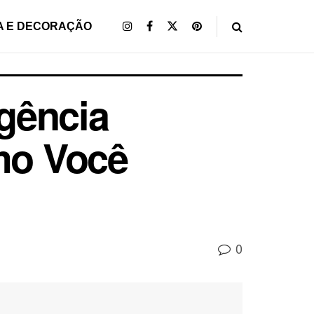
A E DECORAÇÃO
gência
omo Você
0