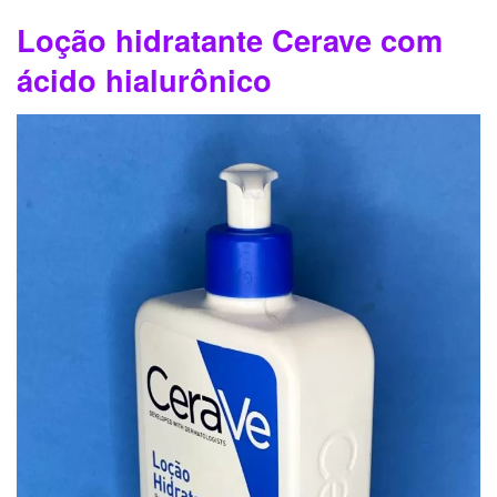
Loção hidratante Cerave com
ácido hialurônico