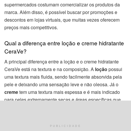
supermercados costumam comercializar os produtos da
marca. Além disso, é possível buscar por promoções e
descontos em lojas virtuais, que muitas vezes oferecem
preços mais competitivos.
Qual a diferença entre loção e creme hidratante
CeraVe?
A principal diferença entre a loção e o creme hidratante
CeraVe está na textura e na composição. A
loção
possui
uma textura mais fluida, sendo facilmente absorvida pela
pele e deixando uma sensação leve e não oleosa. Já o
creme
tem uma textura mais espessa e é mais indicado
para peles extremamente secas e áreas específicas que
precisam de uma hidratação mais intensa. Ambos os
produtos contêm os ingredientes-chave da marca, como o
ácido hialurônico e as ceramidas, que proporcionam
PUBLICIDADE
benefícios de hidratação e cuidados com a pele.