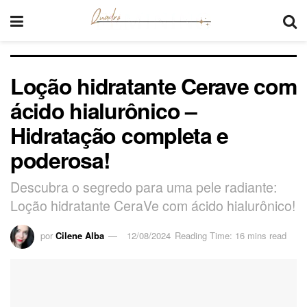
Loção hidratante Cerave com
ácido hialurônico –
Hidratação completa e
poderosa!
Descubra o segredo para uma pele radiante:
Loção hidratante CeraVe com ácido hialurônico!
por
Cilene Alba
12/08/2024
Reading Time: 16 mins read