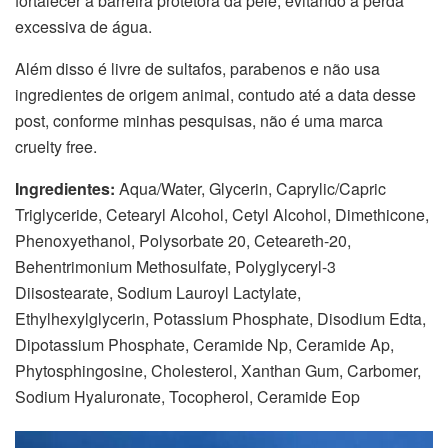
fortalecer a barreira protetora da pele, evitando a perda
excessiva de água.
Além disso é livre de sultafos, parabenos e não usa
ingredientes de origem animal, contudo até a data desse
post, conforme minhas pesquisas, não é uma marca
cruelty free.
Ingredientes:
Aqua/Water, Glycerin, Caprylic/Capric
Triglyceride, Cetearyl Alcohol, Cetyl Alcohol, Dimethicone,
Phenoxyethanol, Polysorbate 20, Ceteareth-20,
Behentrimonium Methosulfate, Polyglyceryl-3
Diisostearate, Sodium Lauroyl Lactylate,
Ethylhexylglycerin, Potassium Phosphate, Disodium Edta,
Dipotassium Phosphate, Ceramide Np, Ceramide Ap,
Phytosphingosine, Cholesterol, Xanthan Gum, Carbomer,
Sodium Hyaluronate, Tocopherol, Ceramide Eop