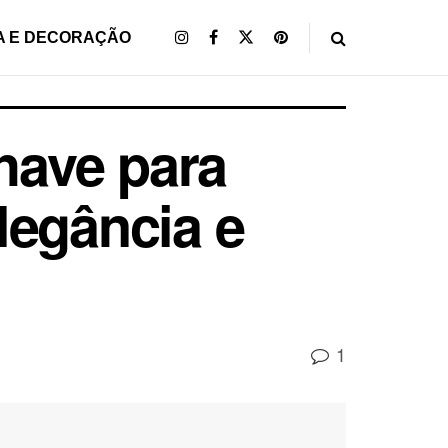
A E DECORAÇÃO
have para
legância e
1