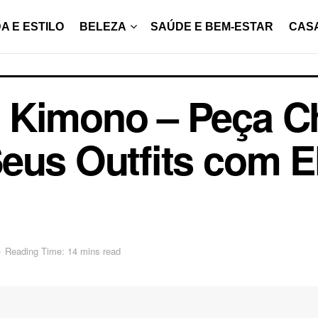
A E ESTILO
BELEZA
SAÚDE E BEM-ESTAR
CAS
 Kimono – Peça C
eus Outfits com E
o
Reading Time: 14 mins read