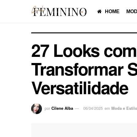
HOME
MOD
27 Looks com
Transformar S
Versatilidade
por
Cilene Alba
06/04/2025
em
Moda e Estil