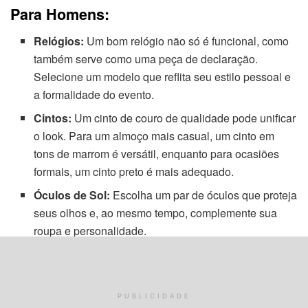
Para Homens:
Relógios:
Um bom relógio não só é funcional, como
também serve como uma peça de declaração.
Selecione um modelo que reflita seu estilo pessoal e
a formalidade do evento.
Cintos:
Um cinto de couro de qualidade pode unificar
o look. Para um almoço mais casual, um cinto em
tons de marrom é versátil, enquanto para ocasiões
formais, um cinto preto é mais adequado.
Óculos de Sol:
Escolha um par de óculos que proteja
seus olhos e, ao mesmo tempo, complemente sua
roupa e personalidade.
Considerações Gerais:
Conforto:
Acessórios devem ser não apenas
PUBLICIDADE