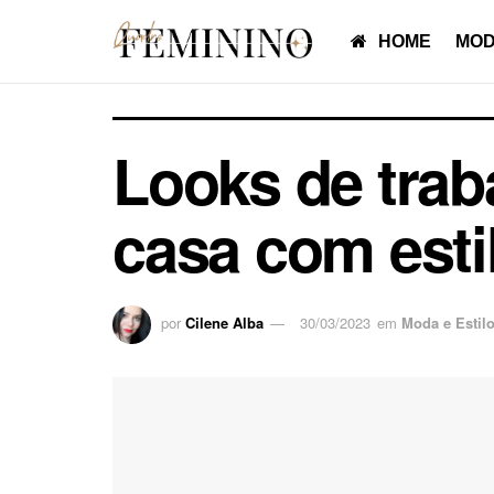
HOME
MOD
Looks de trab
casa com esti
por
Cilene Alba
30/03/2023
em
Moda e Estil