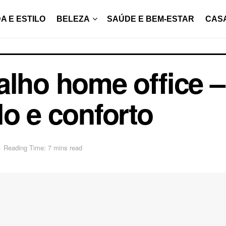
A E ESTILO
BELEZA
SAÚDE E BEM-ESTAR
CAS
alho home office –
lo e conforto
o
Reading Time: 7 mins read