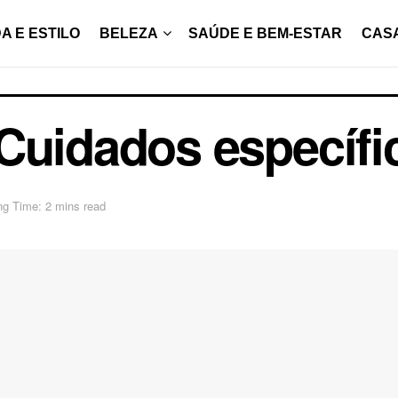
A E ESTILO
BELEZA
SAÚDE E BEM-ESTAR
CAS
Cuidados específi
ng Time: 2 mins read