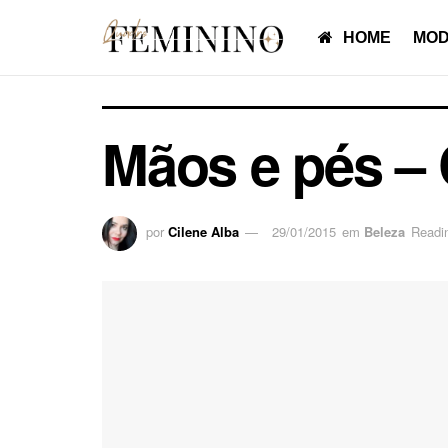
HOME
MOD
Mãos e pés – 
por
Cilene Alba
29/01/2015
em
Beleza
Readi