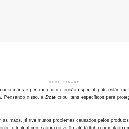
PUBLICIDADE
 como mãos e pés merecem atenção especial, pois estão ma
a. Pensando nisso, a
Dote
criou itens específicos para prot
as mãos, já tive muitos problemas causados pelos produto
ial, principalmente agora no verão, até já tinha comentado em 