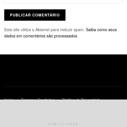
Este site utiliza o Akismet para reduzir spam.
Saiba como seus
dados em comentários são processados
.
Início
Termos e Condições
Política de Privacidade
Contato
Política de Cookies (UE)
© 2010-2023
JNews
- Todos os Direitos Reservados.
PUBLICIDADE