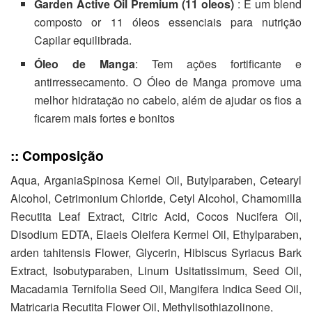
Garden Active Oil Premium (11 oleos)
: É um blend
composto or 11 óleos essenciais para nutrição
Capilar equilibrada.
Óleo de Manga
: Tem ações fortificante e
antirressecamento. O Óleo de Manga promove uma
melhor hidratação no cabelo, além de ajudar os fios a
ficarem mais fortes e bonitos
:: Composição
Aqua, ArganiaSpinosa Kernel Oil, Butylparaben, Cetearyl
Alcohol, Cetrimonium Chloride, Cetyl Alcohol, Chamomilla
Recutita Leaf Extract, Citric Acid, Cocos Nucifera Oil,
Disodium EDTA, Elaeis Oleifera Kermel Oil, Ethylparaben,
arden tahitensis Flower, Glycerin, Hibiscus Syriacus Bark
Extract, Isobutyparaben, Linum Usitatissimum, Seed Oil,
Macadamia Ternifolia Seed Oil, Mangifera Indica Seed Oil,
Matricaria Recutita Flower Oil, Methylisothiazolinone,