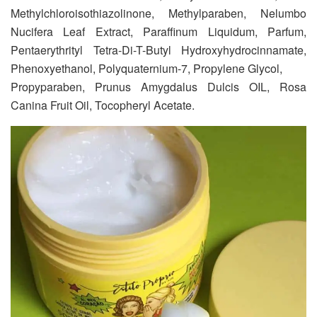
Methylchloroisothiazolinone, Methylparaben, Nelumbo
Nucifera Leaf Extract, Paraffinum Liquidum, Parfum,
Pentaerythrityl Tetra-Di-T-Butyl Hydroxyhydrocinnamate,
Phenoxyethanol, Polyquaternium-7, Propylene Glycol,
Propyparaben, Prunus Amygdalus Dulcis OIL, Rosa
Canina Fruit Oil, Tocopheryl Acetate.