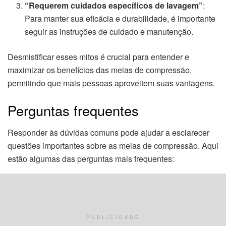
“Requerem cuidados específicos de lavagem”
:
Para manter sua eficácia e durabilidade, é importante
seguir as instruções de cuidado e manutenção.
Desmistificar esses mitos é crucial para entender e
maximizar os benefícios das meias de compressão,
permitindo que mais pessoas aproveitem suas vantagens.
Perguntas frequentes
Responder às dúvidas comuns pode ajudar a esclarecer
questões importantes sobre as meias de compressão. Aqui
estão algumas das perguntas mais frequentes:
Quem deve usar meias de compressão?
Pessoas com problemas de circulação, atletas,
profissionais que ficam muito tempo em pé ou
sentados, e viajantes em longas jornadas.
PUBLICIDADE