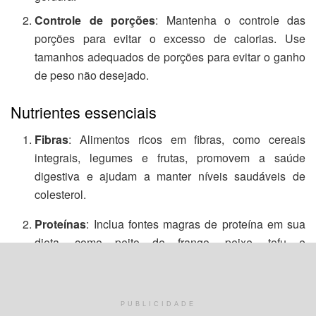
Controle de porções
: Mantenha o controle das
porções para evitar o excesso de calorias. Use
tamanhos adequados de porções para evitar o ganho
de peso não desejado.
Nutrientes essenciais
Fibras
: Alimentos ricos em fibras, como cereais
integrais, legumes e frutas, promovem a saúde
digestiva e ajudam a manter níveis saudáveis de
colesterol.
Proteínas
: Inclua fontes magras de proteína em sua
dieta, como peito de frango, peixe, tofu e
leguminosas. As proteínas são essenciais para a
reparação e o crescimento do tecido.
Gorduras saudáveis
: Opte por gorduras saudáveis,
PUBLICIDADE