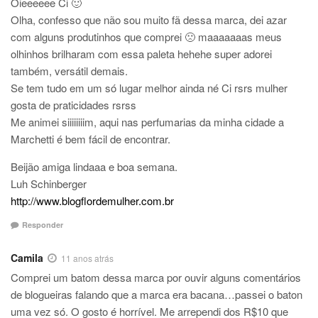
Oieeeeee Ci 🙂
Olha, confesso que não sou muito fã dessa marca, dei azar
com alguns produtinhos que comprei 🙁 maaaaaaas meus
olhinhos brilharam com essa paleta hehehe super adorei
também, versátil demais.
Se tem tudo em um só lugar melhor ainda né Ci rsrs mulher
gosta de praticidades rsrss
Me animei siiiiiiiim, aqui nas perfumarias da minha cidade a
Marchetti é bem fácil de encontrar.
Beijão amiga lindaaa e boa semana.
Luh Schinberger
http://www.blogflordemulher.com.br
Responder
Camila
11 anos atrás
Comprei um batom dessa marca por ouvir alguns comentários
de blogueiras falando que a marca era bacana…passei o baton
uma vez só. O gosto é horrível. Me arrependi dos R$10 que