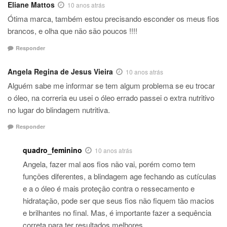
Eliane Mattos
10 anos atrás
Ótima marca, também estou precisando esconder os meus fios
brancos, e olha que não são poucos !!!!
Responder
Angela Regina de Jesus Vieira
10 anos atrás
Alguém sabe me informar se tem algum problema se eu trocar
o óleo, na correria eu usei o óleo errado passei o extra nutritivo
no lugar do blindagem nutritiva.
Responder
quadro_feminino
10 anos atrás
Angela, fazer mal aos fios não vai, porém como tem
funções diferentes, a blindagem age fechando as cutículas
e a o óleo é mais proteção contra o ressecamento e
hidratação, pode ser que seus fios não fiquem tão macios
e brilhantes no final. Mas, é importante fazer a sequência
correta para ter resultados melhores.