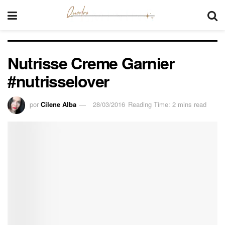
Nutrisse Creme Garnier
#nutrisselover
por
Cilene Alba
28/03/2016
Reading Time: 2 mins read