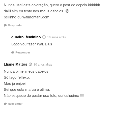
Nunca usei esta coloração, quero o post do depois kkkkkk
daiiii sim eu testo nos meus cabelos. 😉
beijinho <3 walmontani.com
Responder
quadro_feminino
10 anos atrás
Logo vou fazer Wal. Bjús
Responder
Eliane Mattos
10 anos atrás
Nunca pintei meus cabelos.
Só faço reflexo.
Mas já enjoei.
Sei que esta marca é ótima.
Não esquece de postar sua foto, curiosissima !!!!
Responder