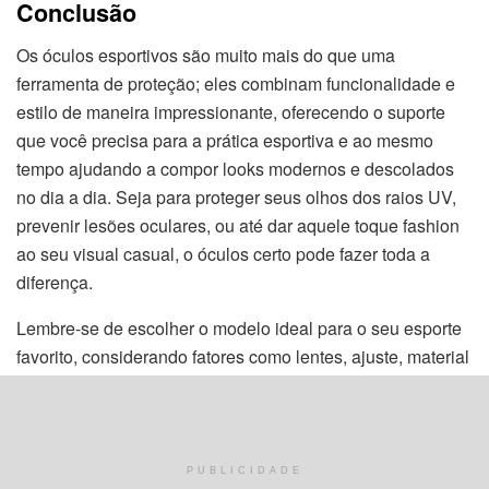
Conclusão
Os óculos esportivos são muito mais do que uma
ferramenta de proteção; eles combinam funcionalidade e
estilo de maneira impressionante, oferecendo o suporte
que você precisa para a prática esportiva e ao mesmo
tempo ajudando a compor looks modernos e descolados
no dia a dia. Seja para proteger seus olhos dos raios UV,
prevenir lesões oculares, ou até dar aquele toque fashion
ao seu visual casual, o óculos certo pode fazer toda a
diferença.
Lembre-se de escolher o modelo ideal para o seu esporte
favorito, considerando fatores como lentes, ajuste, material
e conforto. E, claro, cuide bem dos seus óculos para
garantir que eles continuem performando da melhor
maneira possível.
PUBLICIDADE
Com todas as opções e dicas que você aprendeu aqui,