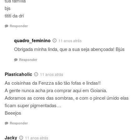
tua família
bjs
tititi da dri
Responder
quadro_feminino
11 anos atrás
Obrigada minha linda, que a sua seja abençoada! Bjús
Responder
Plasticaholic
11 anos atrás
As coisinhas da Fenzza são tão fofas e lindas!!
A gente nunca acha pra comprar aqui em Goiania.
Adoramos as cores das sombras, e com o pincel úmido elas
ficam super pigmentadas…
Beeejos
Responder
Jacky
11 anos atrás