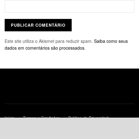
Este site utiliza o Akismet para reduzir spam.
Saiba como seus
dados em comentários são processados
.
Início
Termos e Condições
Política de Privacidade
Contato
Política de Cookies (UE)
© 2010-2023
JNews
- Todos os Direitos Reservados.