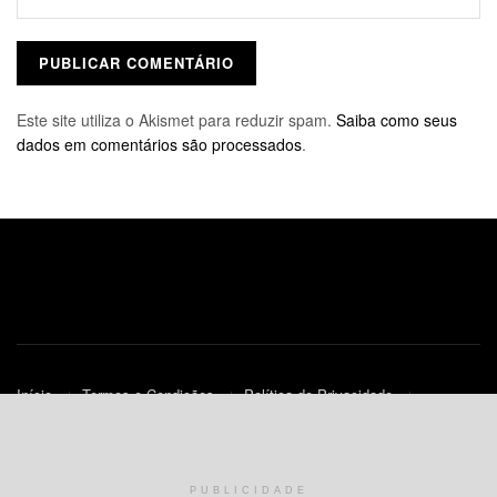
Este site utiliza o Akismet para reduzir spam.
Saiba como seus
dados em comentários são processados
.
Início
Termos e Condições
Política de Privacidade
Contato
Política de Cookies (UE)
© 2010-2023
JNews
- Todos os Direitos Reservados.
PUBLICIDADE