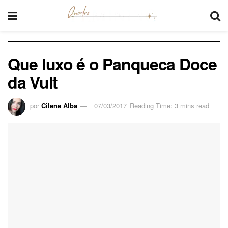
Que luxo é o Panqueca Doce
da Vult
por
Cilene Alba
07/03/2017
Reading Time: 3 mins read