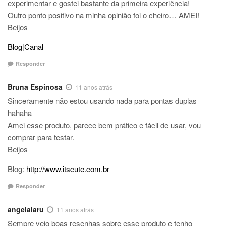
experimentar e gostei bastante da primeira experiência!
Outro ponto positivo na minha opinião foi o cheiro… AMEI!
Beijos
Blog
|
Canal
Responder
Bruna Espinosa
11 anos atrás
Sinceramente não estou usando nada para pontas duplas
hahaha
Amei esse produto, parece bem prático e fácil de usar, vou
comprar para testar.
Beijos
Blog:
http://www.itscute.com.br
Responder
angelaiaru
11 anos atrás
Sempre vejo boas resenhas sobre esse produto e tenho