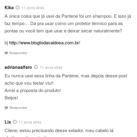
Kika
11 anos atrás
A única coisa que já usei da Pantene foi um shampoo. E isso já
faz tempo… Dá pra usar como um protetor térmico para as
pontas ou você tem que usar e deixar secar naturalmente?
bj
http://www.blogtodavaidosa.com.br/
Responder
adrianaalfaro
11 anos atrás
Eu nunca usei essa linha da Pantene, mas depois desse post
acho que vou testar viu!!
Amei a proposta do produto!
Beijos!
Responder
Lis
11 anos atrás
Cilene, estou precisando desse selador, meu cabelo tá