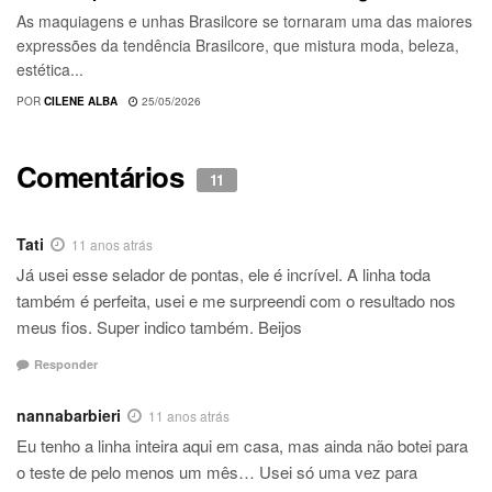
As maquiagens e unhas Brasilcore se tornaram uma das maiores
expressões da tendência Brasilcore, que mistura moda, beleza,
estética...
POR
CILENE ALBA
25/05/2026
Comentários
11
Tati
11 anos atrás
Já usei esse selador de pontas, ele é incrível. A linha toda
também é perfeita, usei e me surpreendi com o resultado nos
meus fios. Super indico também. Beijos
Responder
nannabarbieri
11 anos atrás
Eu tenho a linha inteira aqui em casa, mas ainda não botei para
o teste de pelo menos um mês… Usei só uma vez para