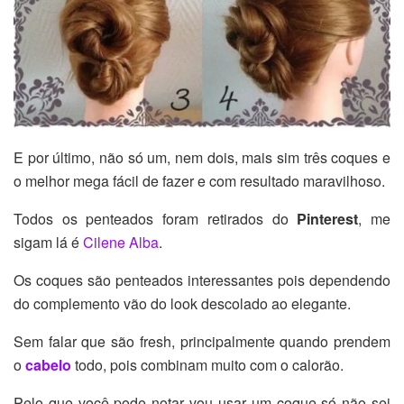
E por último, não só um, nem dois, mais sim três coques e
o melhor mega fácil de fazer e com resultado maravilhoso.
Todos os penteados foram retirados do
Pinterest
, me
sigam lá é
Cilene Alba
.
Os coques são penteados interessantes pois dependendo
do complemento vão do look descolado ao elegante.
Sem falar que são fresh, principalmente quando prendem
o
cabelo
todo, pois combinam muito com o calorão.
Pelo que você pode notar vou usar um coque só não sei