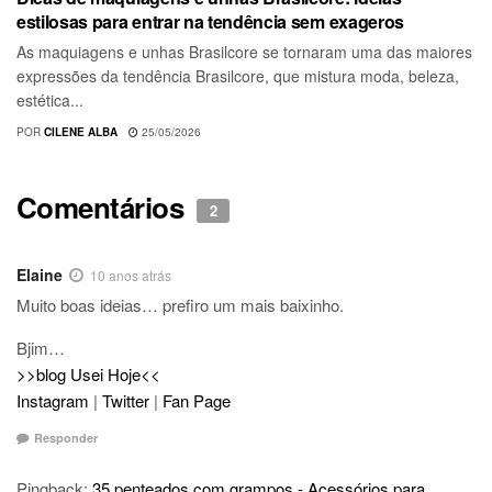
estilosas para entrar na tendência sem exageros
As maquiagens e unhas Brasilcore se tornaram uma das maiores
expressões da tendência Brasilcore, que mistura moda, beleza,
estética...
POR
CILENE ALBA
25/05/2026
Comentários
2
Elaine
10 anos atrás
Muito boas ideias… prefiro um mais baixinho.
Bjim…
>>blog Usei Hoje<<
Instagram
|
Twitter
|
Fan Page
Responder
Pingback:
35 penteados com grampos - Acessórios para