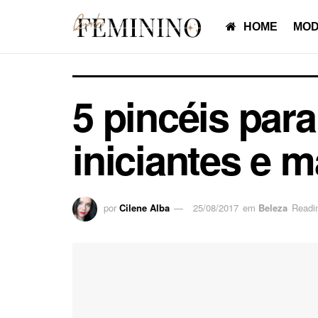
HOME
MOD
5 pincéis para
iniciantes e 
por
Cilene Alba
25/08/2017
em
Beleza
Readi