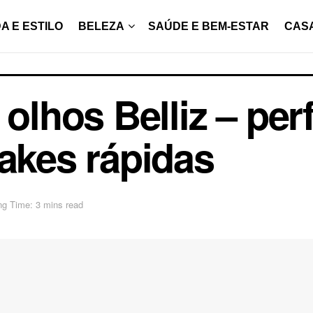
A E ESTILO
BELEZA
SAÚDE E BEM-ESTAR
CAS
 olhos Belliz – per
makes rápidas
ng Time: 3 mins read