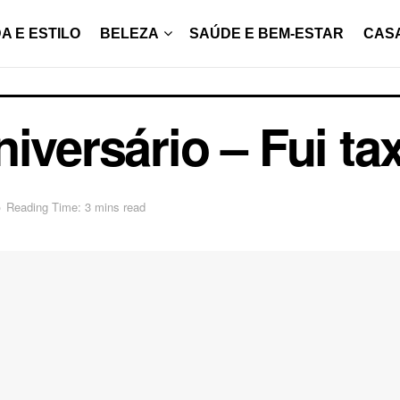
A E ESTILO
BELEZA
SAÚDE E BEM-ESTAR
CAS
iversário – Fui tax
o
Reading Time: 3 mins read