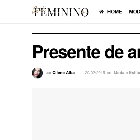
HOME
MOD
Presente de an
por
Cilene Alba
20/02/2015
em
Moda e Estil