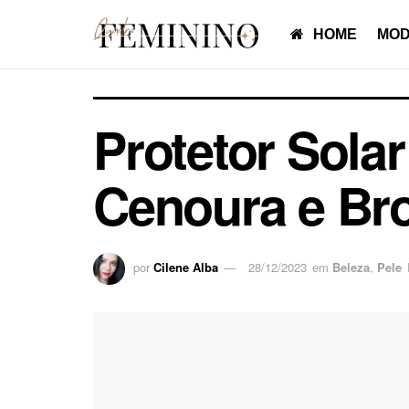
HOME
MOD
Protetor Sola
Cenoura e Br
por
Cilene Alba
28/12/2023
em
Beleza
,
Pele