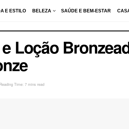
A E ESTILO
BELEZA
SAÚDE E BEM-ESTAR
CAS
r e Loção Bronzea
onze
Reading Time: 7 mins read