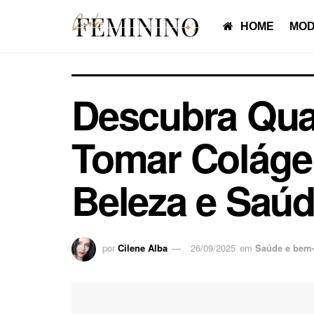
HOME
MOD
Descubra Qual
Tomar Colágen
Beleza e Saú
por
Cilene Alba
26/09/2025
em
Saúde e bem-