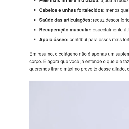
Pele mais firme e hidratada:
ajuda a reduzi
Cabelos e unhas fortalecidos:
menos quebr
Saúde das articulações:
reduz desconfortos
Recuperação muscular:
especialmente útil
Apoio ósseo:
contribui para ossos mais fo
Em resumo, o colágeno não é apenas um suple
corpo. E agora que você já entende o que ele faz
queremos tirar o máximo proveito desse aliado, 