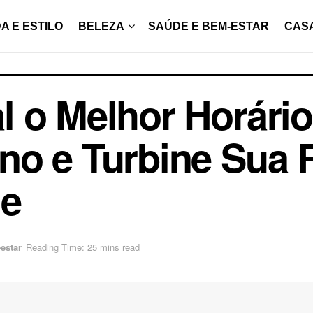
A E ESTILO
BELEZA
SAÚDE E BEM-ESTAR
CAS
 o Melhor Horário
o e Turbine Sua R
de
estar
Reading Time: 25 mins read