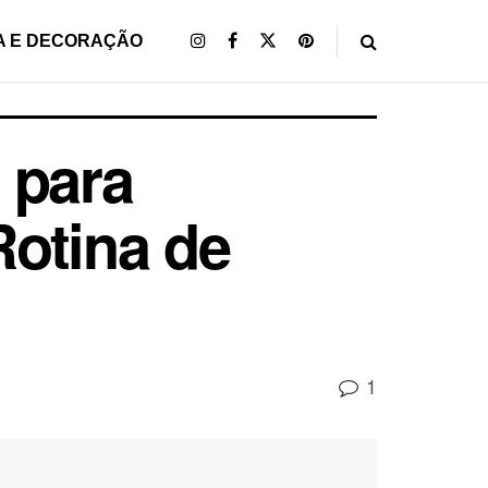
A E DECORAÇÃO
 para
otina de
1