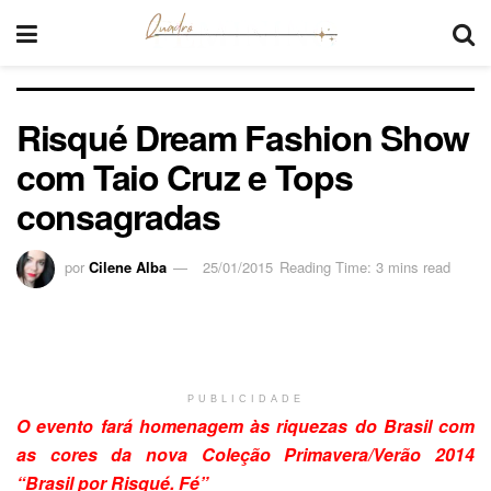
Risqué Dream Fashion Show
com Taio Cruz e Tops
consagradas
por
Cilene Alba
25/01/2015
Reading Time: 3 mins read
PUBLICIDADE
O evento fará homenagem às riquezas do Brasil com
as cores da nova Coleção Primavera/Verão 2014
“Brasil por Risqué. Fé”