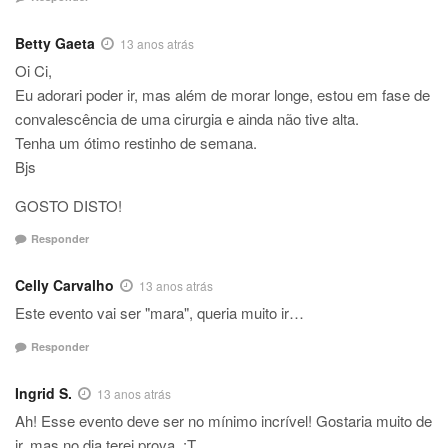
Betty Gaeta
13 anos atrás
Oi Ci,
Eu adorari poder ir, mas além de morar longe, estou em fase de
convalescência de uma cirurgia e ainda não tive alta.
Tenha um ótimo restinho de semana.
Bjs
GOSTO DISTO!
Responder
Celly Carvalho
13 anos atrás
Este evento vai ser "mara", queria muito ir…
Responder
Ingrid S.
13 anos atrás
Ah! Esse evento deve ser no mínimo incrível! Gostaria muito de
ir, mas no dia terei prova. :T