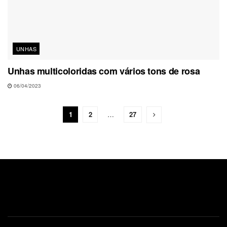
UNHAS
Unhas multicoloridas com vários tons de rosa
06/04/2023
1
2
…
27